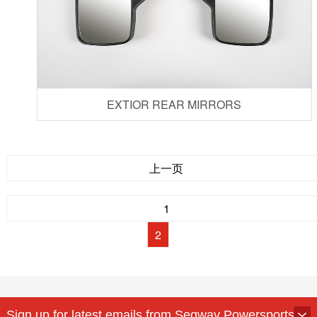
EXTIOR REAR MIRRORS
上一页
1
2
Sign up for latest emails from Segway Powersports.