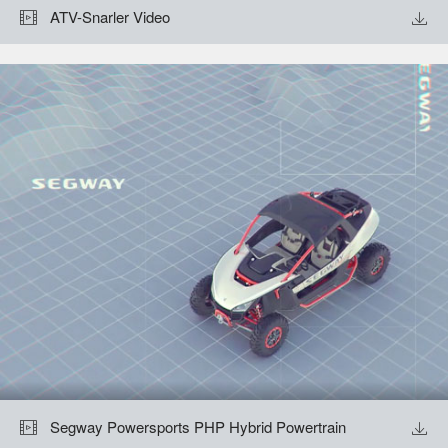
ATV-Snarler Video


Segway Powersports PHP Hybrid Powertrain

