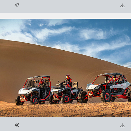
47

46
