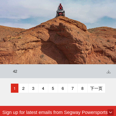
42

1
2
3
4
5
6
7
8
下一页
Sign up for latest emails from Segway Powersports.