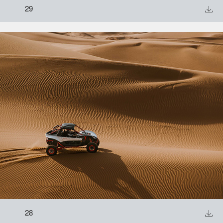
29

28
