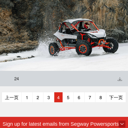
24

上一页
1
2
3
4
5
6
7
8
下一页
Sign up for latest emails from Segway Powersports.